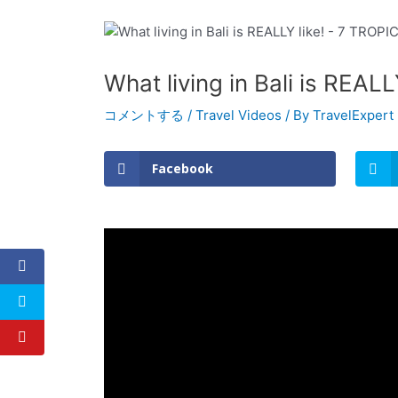
What living in Bali is REA
コメントする
/
Travel Videos
/ By
TravelExpert
Facebook