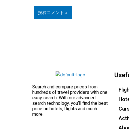
Usefu
Search and compare prices from
Flig
hundreds of travel providers with one
easy search. With our advanced
Hote
search technology, you’ll find the best
Car
price on hotels, flights and much
more.
Acti
Abo