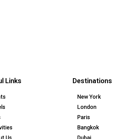
l Links
Destinations
hts
New York
ls
London
s
Paris
vities
Bangkok
ut Us
Dubai