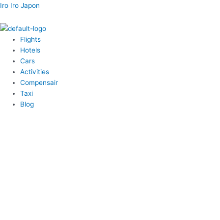
内
Menu
Menu
Menu
Menu
Post
Iro Iro Japon
容
navigation
を
ス
Flights
キ
Hotels
ッ
Cars
プ
Activities
Compensair
Taxi
Blog