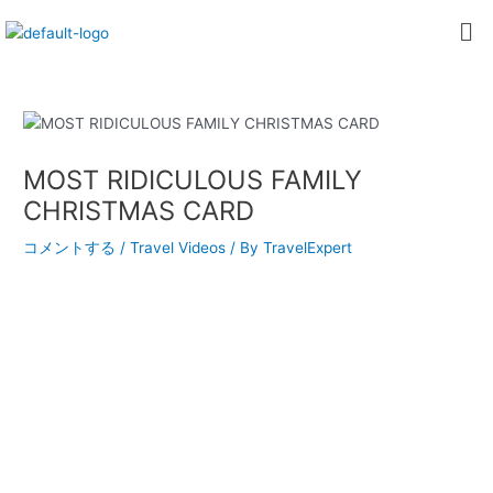
内
Post
Me
容
navigation
を
ス
キ
ッ
プ
MOST RIDICULOUS FAMILY
CHRISTMAS CARD
コメントする
/
Travel Videos
/ By
TravelExpert