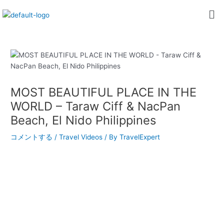
内
Post
Me
容
navigation
を
ス
キ
ッ
プ
MOST BEAUTIFUL PLACE IN THE
WORLD – Taraw Ciff & NacPan
Beach, El Nido Philippines
コメントする
/
Travel Videos
/ By
TravelExpert