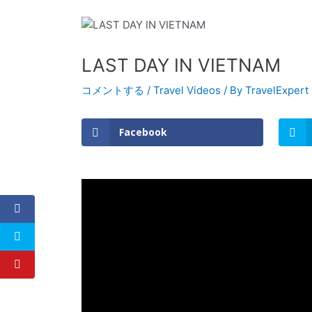
LAST DAY IN VIETNAM
コメントする
/
Travel Videos
/ By
TravelExpert
Facebook