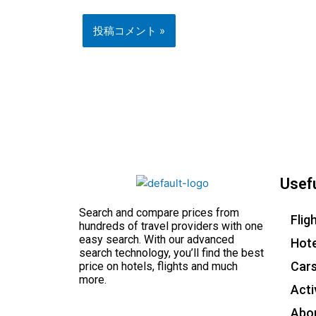
Usefu
Search and compare prices from
Flig
hundreds of travel providers with one
easy search. With our advanced
Hote
search technology, you’ll find the best
Car
price on hotels, flights and much
more.
Acti
Abo