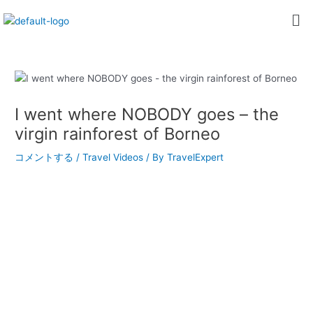
内
Post
Me
容
navigation
を
ス
キ
ッ
プ
I went where NOBODY goes – the
virgin rainforest of Borneo
コメントする
/
Travel Videos
/ By
TravelExpert