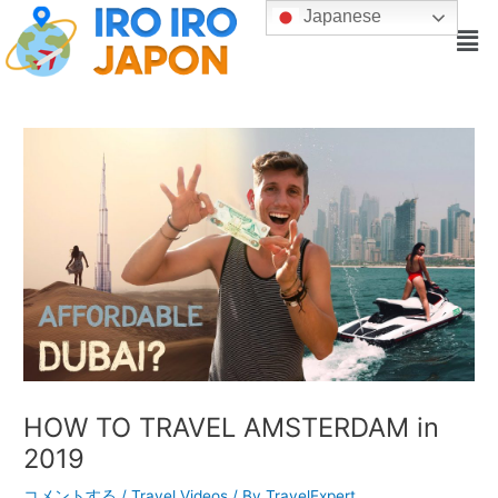
内
Post
Japanese
Men
容
navigation
を
ス
キ
ッ
プ
HOW TO TRAVEL AMSTERDAM in
2019
コメントする
/
Travel Videos
/ By
TravelExpert