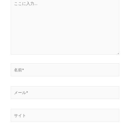
こ
に
入
力…
名
前
*
メ
ー
ル
*
サ
イ
ト