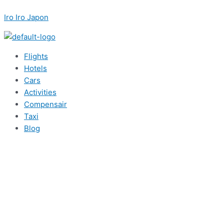
内
Menu
Post
Menu
Menu
Menu
こ
名
メ
容
navigation
Iro Iro Japon
こ
前
ー
を
に
*
ル
ス
入
*
キ
力…
Flights
ッ
Hotels
プ
Cars
Activities
Compensair
Taxi
Blog