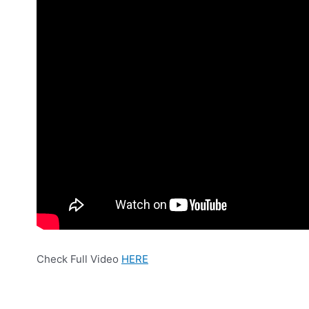
Check Full Video
HERE