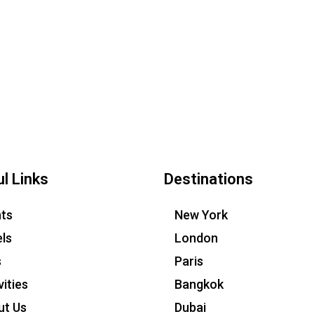
l Links
Destinations
hts
New York
ls
London
s
Paris
vities
Bangkok
ut Us
Dubai