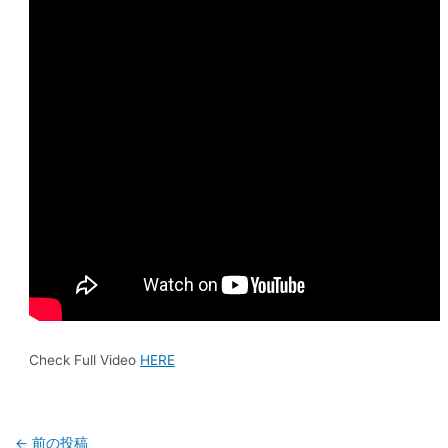
Check Full Video
HERE
←
前の投稿