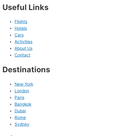
Useful Links
Flights
Hotels
Cars
Activities
About Us
Contact
Destinations
New York
London
Paris
Bangkok
Dubai
Rome
Sydney