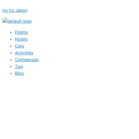
内
Menu
Menu
Menu
Menu
Post
容
navigation
Iro Iro Japon
を
ス
キ
Flights
ッ
Hotels
プ
Cars
Activities
Compensair
Taxi
Blog