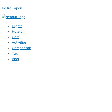
内
Menu
Menu
Menu
Menu
Post
容
navigation
Iro Iro Japon
を
ス
キ
Flights
ッ
Hotels
プ
Cars
Activities
Compensair
Taxi
Blog