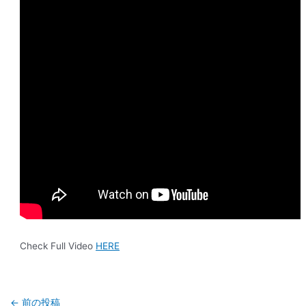
Check Full Video
HERE
←
前の投稿