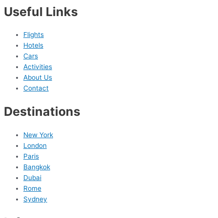
Useful Links
Flights
Hotels
Cars
Activities
About Us
Contact
Destinations
New York
London
Paris
Bangkok
Dubai
Rome
Sydney